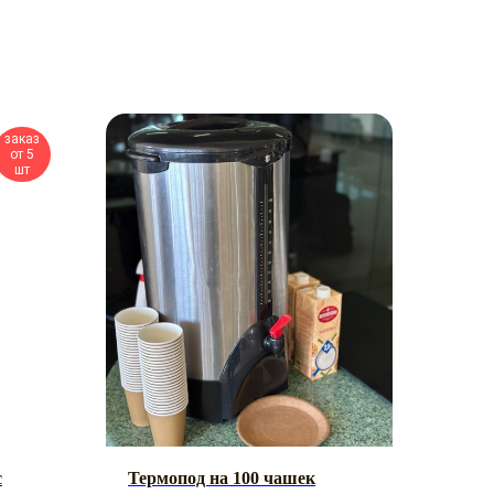
заказ
от 5
шт
с
Термопод на 100 чашек