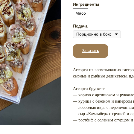
Ингредиенты
Мясо
Подача
Заказать
Ассорти из всевозможных гастро
сырные и рыбные деликатесы, ид
Ассорти брускетт:
— чоризо с артишоком и руккол
— курица с беконом и каперсом 
— лососевая икра с перепелины
— сыр «Камамбер» с грушей и о
— ростбиф с солёным огурцом и