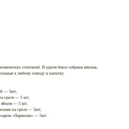
номических сочетаний. В одном боксе собраны мясные,
еальные к любому поводу и напитку.
ой — 5шт;
на гриле — 5 шт;
м яйцом — 5 шт;
рехами на гриле — 5шт;
 сыром «Пармезан» — 5шт.