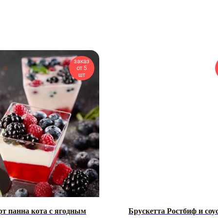
заказ
от 5
шт
рт панна кота с ягодным
Брускетта Ростбиф и соу