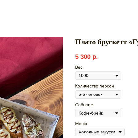
Плато брускетт «Г
5 300
р.
Вес
Количество персон
Событие
Меню