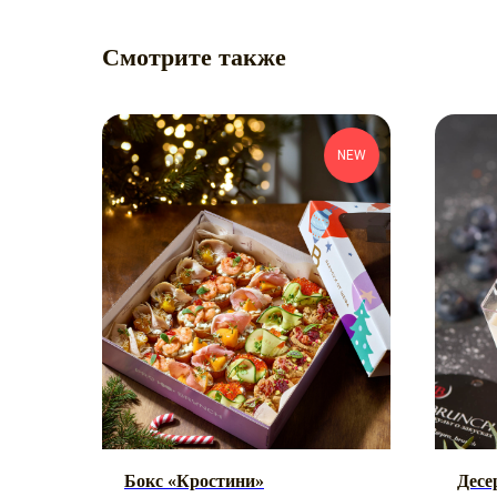
Смотрите также
NEW
Бокс «Кростини»
Десе