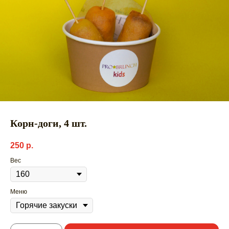
Корн-доги, 4 шт.
250
р.
Вес
Меню