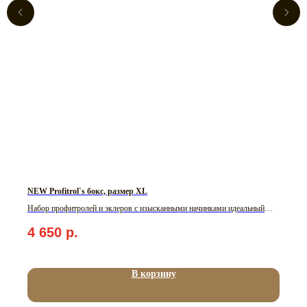
NEW Profitrol`s бокс, размер XL
Набор профитролей и эклеров с изысканными начинками идеальный
компаньон винам и игристому
4 650
р.
В корзину